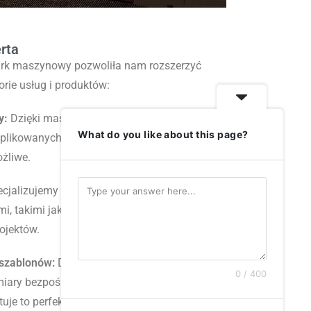
rta
rk maszynowy pozwoliła nam rozszerzyć
orie usług i produktów
:
y:
Dzięki maszynowej precyzji tworzymy
What do you like about this page?
plikowanych geometriach, których
ożliwe
.
cjalizujemy się w nowoczesnych łączeniach
i, takimi jak szkło, co pozwala na realizację
rojektów
.
 szablonów:
Dzięki elektronicznej głowicy
0 / 400
miary bezpośrednio z Twojego domu do
je to perfekcyjne dopasowanie blatów i