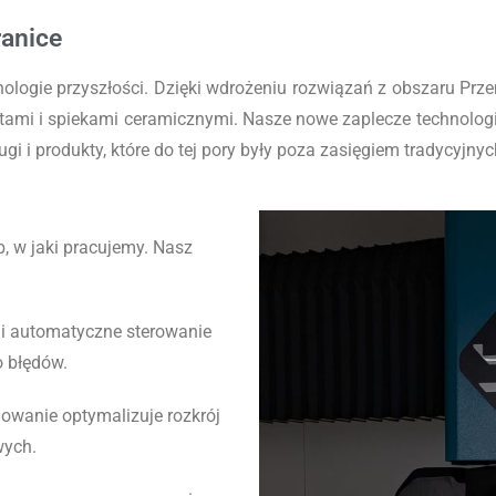
ranice
ogie przyszłości. Dzięki wdrożeniu rozwiązań z obszaru Prze
tami i spiekami ceramicznymi
. Nasze nowe zaplecze technolo
 i produkty, które do tej pory były poza zasięgiem tradycyjny
b, w jaki pracujemy
. Nasz
i automatyczne sterowanie
o błędów
.
owanie optymalizuje rozkrój
wych
.