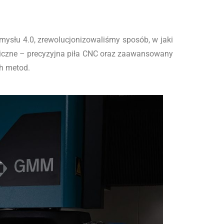
mysłu 4.0, zrewolucjonizowaliśmy sposób, w jaki
giczne – precyzyjna piła CNC oraz zaawansowany
ch metod
.