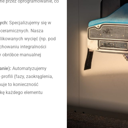
ane przez oprogramowanie, co
ych:
Specjalizujemy się w
 ceramicznych. Nasza
likowanych wycięć (np. pod
achowaniu integralności
rzy obróbce manualnej
anie):
Automatyzujemy
rofili (fazy, zaokrąglenia,
nuje to konieczność
tykę każdego elementu