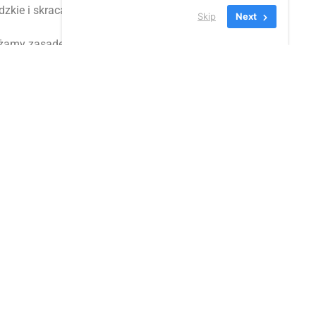
zkie i skracając czas realizacji
.
Skip
Next
amy zasadę projektowania uniwersalnego.
y kuchenne czy łazienkowe, projektujemy tak,
e również dla osób z
art Home:
Nasze blaty i elementy ścienne
em integracji nowoczesnych technologii.
 CNC, przygotowujemy otwory pod systemy
kcyjne zlicowane z blatem czy podświetlenie
 czyni z kamienia element nowoczesnego,
rstwo specjalizuje się w obróbce kamieni naturalnych