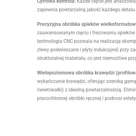
Cyfrowa kontrola:
Każde cięcie jest analizow
zapewnia powtarzalną jakość każdego detalu
.
Precyzyjna obróbka spieków wielkoformatow
zaawansowanym cięciu i frezowaniu spieków
technologia CNC pozwala na realizację skomp
zlewy podwieszane i płyty indukcyjne) przy z
strukturalnej materiału, co jest niemożliwe p
Wielopoziomowa obróbka krawędzi (profilow
wykańczanie krawędzi, oferując szeroką gamę p
ćwierćwałki) z idealną powtarzalnością. Elimi
pracochłonnej obróbki ręcznej i podnosi este