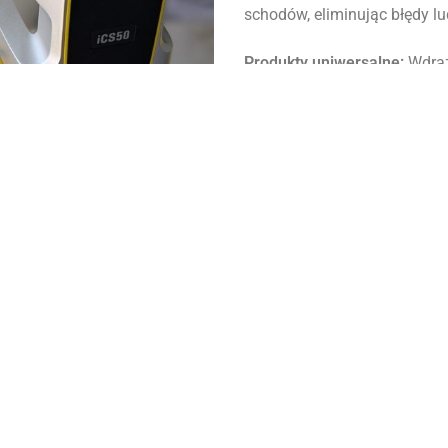
schodów, eliminując błędy lud
Produkty uniwersalne:
Wdraż
Nasze wyroby, takie jak blat
aby były w pełni funkcjonaln
niepełnosprawnościami
.
Integracja z systemami Sm
projektujemy z uwzględnieni
Dzięki precyzyjnej obróbce
bezdotykowe, ładowarki indu
LED sterowane dotykiem, co
inteligentnego domu
Firma Elminowski Kamienia