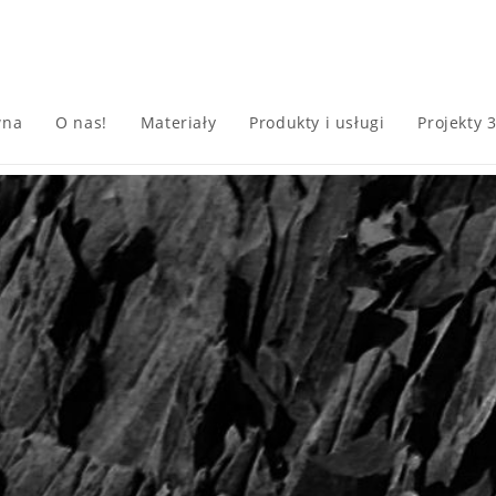
wna
O nas!
Materiały
Produkty i usługi
Projekty 