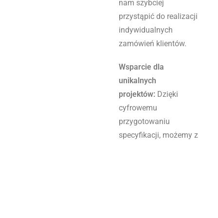
nam szybciej
przystąpić do realizacji
indywidualnych
zamówień klientów.
Wsparcie dla
unikalnych
projektów:
Dzięki
cyfrowemu
przygotowaniu
specyfikacji, możemy z
niezwykłą
dokładnością
odwzorować nawet
najbardziej unikalne
projekty nagrobków.
System ten ułatwia