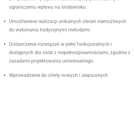
ograniczeniu wpływu na środowisko.
Umożliwienie realizacji unikalnych zleceń niemożliwych
do wykonania tradycyjnymi metodami.
Dostarczenie rozwiązań w pełni funkcjonalnych i
dostępnych dla osób z niepełnosprawnościami, zgodnie z
zasadami projektowania uniwersalnego
.
Wprowadzenie do oferty nowych i ulepszonych
produktów oraz usług, w tym nowatorskiej usługi
precyzyjnego cięcia płyt i wykonywania elementów o
skomplikowanych kształtach z materiałów hybrydowych
(np. kamień ze szkłem)
.
Wartość projektu (całkowity koszt)